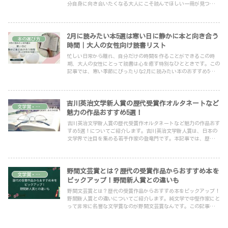
分自身に向き合いたくなる大人にこそ読んでほしい一冊が見つかり
ます。
2月に読みたい本5選は寒い日に静かに本と向き合う
本の選び方
時間｜大人の女性向け読書リスト
忙しい日常から離れ、自分だけの時間を作ることができるこの時
期、大人の女性にとって読書は心を癒す特別なひとときです。この
記事では、寒い季節にぴったりな2月に読みたい本のおすすめ5冊を
ご紹介します。電子書籍KindleやAudibleを活用すれば、気になる本
をすぐに手に取れるので、冬の読書時間がもっと充実しますよ！
吉川英治文学新人賞の歴代受賞作オルタネートなど
文学賞・文学情報
魅力の作品おすすめ5選！
吉川英治文学新人賞の歴代受賞作オルタネートなど魅力の作品おす
すめ5選！についてご紹介します。吉川英治文学新人賞は、日本の
文学界で注目を集める若手作家の登竜門です。本記事では、歴代受
賞作からおすすめの作品を紹介し、それぞれの魅力や読みどころを
お届けします。
野間文芸賞とは？歴代の受賞作品からおすすめ本を
文学賞・文学情報
ピックアップ！野間新人賞との違いも
野間文芸賞とは？歴代の受賞作品からおすすめ本をピックアップ！
野間新人賞との違いについてご紹介します。純文学で中堅作家にと
って非常に名誉な文学賞なのが野間文芸賞なんです。この記事で
は、野間文芸賞歴代の受賞作の中で特におすすめの本をピックアッ
プします。さらに、野間新人賞との違いも簡単に解説していきます