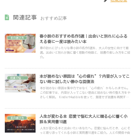
松風知里
関連記事
おすすめ記事
春小説のおすすめ名作5選｜出会いと別れに心ふる
本の選び方
える春に一度は読みたい本
春の訪れにぴったりな春小説の名作5選を、大人の女性に向けて厳
選。出会いと別れが胸に響く感動の物語と、読書の楽しみ方をご紹
介。
本が読めない原因は“心の疲れ”？内容が入ってこ
読書の悩み・本との向き合い方
ない時に試したい静かな回復法
本が読めない原因は集中力ではなく "心の疲れ”かもしれません。
この記事では、内容が入ってこない理由と読めない時の整え方をや
さしく解説。 KindleやAudibleを使って、無理せず読書を再開する
方法を紹介します。 読むことがあなたを回復させる──そんな時
間を取り戻してみませんか。
人生が変わる本 恋愛で悩む大人に贈る心に響く小
本の選び方
説＆実用書10選
人生が変わる本と出会いたいあなたへ。恋愛に悩んだとき、心にそ
っと寄り添ってくれる小説と実用書10選をご紹介。人との関係や自