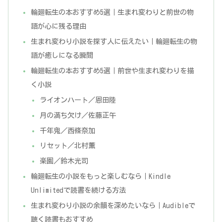
輪廻転生の本おすすめ5選｜生まれ変わりと前世の物
語が心に残る理由
生まれ変わり小説を探す人に伝えたい｜輪廻転生の物
語が癒しになる瞬間
輪廻転生の本おすすめ5選｜前世や生まれ変わりを描
く小説
ライオンハート／恩田陸
月の満ち欠け／佐藤正午
千年鬼／西條奈加
リセット／北村薫
楽園／鈴木光司
輪廻転生の小説をもっと楽しむなら｜Kindle
Unlimitedで読書を続ける方法
生まれ変わり小説の余韻を深めたいなら｜Audibleで
聴く読書もおすすめ