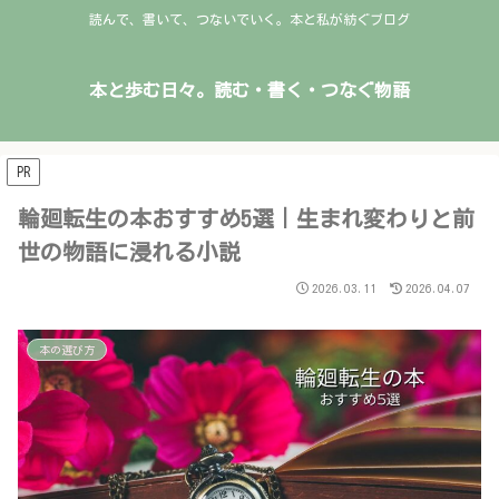
読んで、書いて、つないでいく。本と私が紡ぐブログ
本と歩む日々。読む・書く・つなぐ物語
PR
輪廻転生の本おすすめ5選｜生まれ変わりと前
世の物語に浸れる小説
2026.03.11
2026.04.07
本の選び方