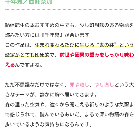
千年鬼／西條奈加
輪廻転生の本おすすめの中でも、少し幻想味のある物語を
読みたい方には『千年鬼』が合います。
この作品は、
生まれ変わるたびに生じる“鬼の芽”という
設定がとても印象的
で、
前世や因果の重みをしっかり味わ
える
んですよね。
ただ不思議なだけではなく、
罪や赦し
、
やり直し
という大
きなテーマが、静かに胸へ届いてきます。
森の湿った空気や、遠くから聞こえる祈りのような気配ま
で感じられて、読んでいるあいだ、まるで深い物語の森を
歩いているような気持ちになるんです。