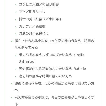
コンビニ人間／村田沙耶香
正欲／朝井リョウ
博士の愛した数式／小川洋子
カラフル／森絵都
流浪の月／凪良ゆう
考えさせられる小説をもっと深く味わうなら、読書の
形も選んでみる
気になる本を少しずつ広げたいなら Kindle
Unlimited
夜や移動中に物語を味わいたいなら Audible
寝る前の静かな時間に読みたい方へ
読後に残る何かを、ほかの物語からも受け取りたい方
へ
考え方が変わる小説は、今日の自分を少しやさしくす
る