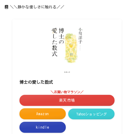
＼＼静かな優しさに触れる／／
博士の愛した数式
＼お買い物マラソン／
楽天市場
Amazon
Yahooショッピング
kindle