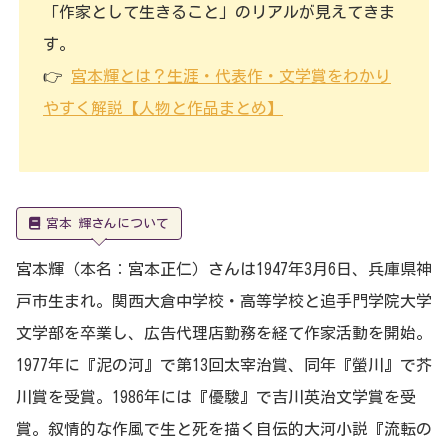
「作家として生きること」のリアルが見えてきま
す。
👉
宮本輝とは？生涯・代表作・文学賞をわかり
やすく解説【人物と作品まとめ】
宮本 輝さんについて
宮本輝（本名：宮本正仁）さんは1947年3月6日、兵庫県神
戸市生まれ。関西大倉中学校・高等学校と追手門学院大学
文学部を卒業し、広告代理店勤務を経て作家活動を開始。
1977年に『泥の河』で第13回太宰治賞、同年『螢川』で芥
川賞を受賞。1986年には『優駿』で吉川英治文学賞を受
賞。叙情的な作風で生と死を描く自伝的大河小説『流転の