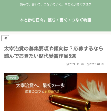
読んで、書いて、つないでいく。本と私が紡ぐブログ
本と歩む日々。読む・書く・つなぐ物語
PR
太宰治賞の募集要項や傾向は？応募するなら
読んでおきたい歴代受賞作品6選
2024.10.26
2026.04.07
文学賞