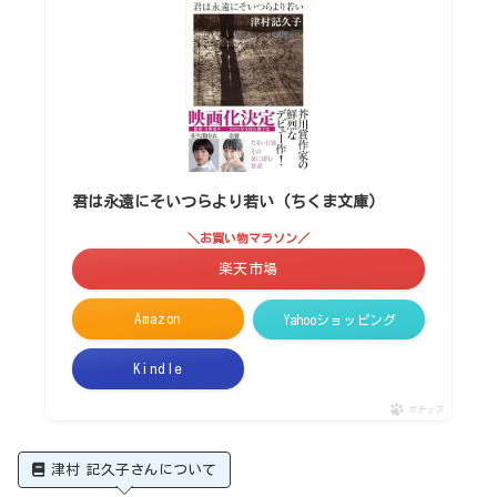
君は永遠にそいつらより若い (ちくま文庫)
＼お買い物マラソン／
楽天市場
Amazon
Yahooショッピング
Kindle
ポチップ
津村 記久子さんについて