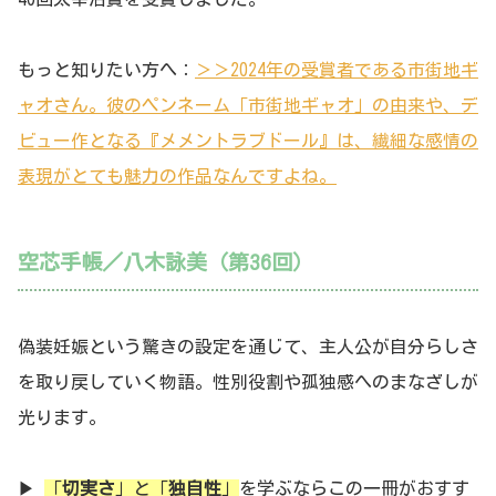
もっと知りたい方へ：
＞＞2024年の受賞者である市街地ギ
ャオさん。彼のペンネーム「市街地ギャオ」の由来や、デ
ビュー作となる『メメントラブドール』は、繊細な感情の
表現がとても魅力の作品なんですよね。
空芯手帳／八木詠美（第36回）
偽装妊娠という驚きの設定を通じて、主人公が自分らしさ
を取り戻していく物語。性別役割や孤独感へのまなざしが
光ります。
▶
「
切実さ
」と「
独自性
」
を学ぶならこの一冊がおすす