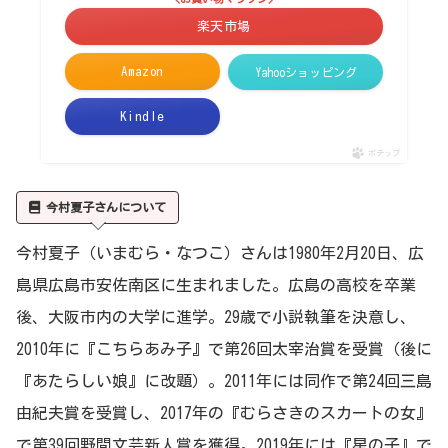
楽天市場
Amazon
Yahooショッピング
Kindle
ポチップ
今村夏子さんについて
今村夏子（いまむら・なつこ）さんは1980年2月20日、広
島県広島市安佐南区に生まれました。広島の高校を卒業
後、大阪市内の大学に進学。29歳で小説執筆を決意し、
2010年に『こちらあみ子』で第26回太宰治賞を受賞（後に
『あたらしい娘』に改題）。2011年には同作で第24回三島
由紀夫賞を受賞し、2017年の『むらさきのスカートの女』
で第39回野間文芸新人賞を獲得。2019年には『星の子』で