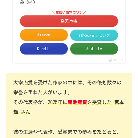
み 3-1)
＼お買い物マラソン／
楽天市場
Amazon
Yahooショッピング
Kindle
Audible
ポチップ
太宰治賞を受けた作家の中には、その後も数々の
栄誉を重ねた人がいます。
その代表格が、
2025年に
菊池寛賞
を受賞した
宮本
輝
さん
。
彼の生涯や代表作、受賞までの歩みをたどると、