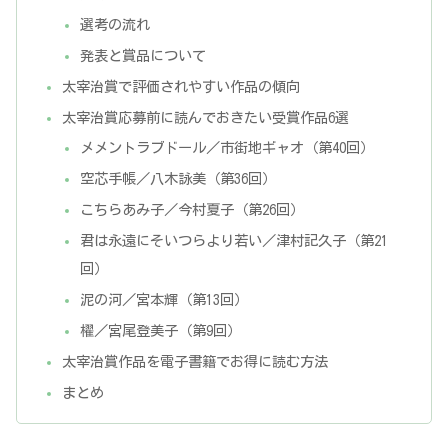
選考の流れ
発表と賞品について
太宰治賞で評価されやすい作品の傾向
太宰治賞応募前に読んでおきたい受賞作品6選
メメントラブドール／市街地ギャオ（第40回）
空芯手帳／八木詠美（第36回）
こちらあみ子／今村夏子（第26回）
君は永遠にそいつらより若い／津村記久子（第21
回）
泥の河／宮本輝（第13回）
櫂／宮尾登美子（第9回）
太宰治賞作品を電子書籍でお得に読む方法
まとめ