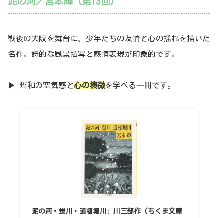
泥の河／宮本輝（第13回）
戦後の大阪を舞台に、少年たちの友情と心の揺れを描いた
名作。詩的な風景描写と感情表現が印象的です。
▶ 昭和の空気感と
心の機微
を学べる一冊です。
泥の河・蛍川・道頓堀川: 川三部作 (ちくま文庫