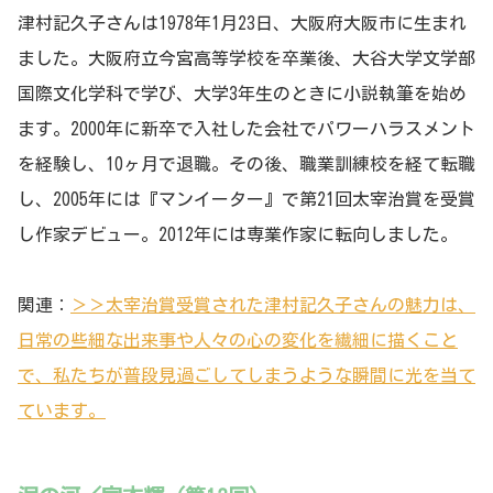
津村記久子さんは1978年1月23日、大阪府大阪市に生まれ
ました。大阪府立今宮高等学校を卒業後、大谷大学文学部
国際文化学科で学び、大学3年生のときに小説執筆を始め
ます。2000年に新卒で入社した会社でパワーハラスメント
を経験し、10ヶ月で退職。その後、職業訓練校を経て転職
し、2005年には『マンイーター』で第21回太宰治賞を受賞
し作家デビュー。2012年には専業作家に転向しました。
関連：
＞＞太宰治賞受賞された津村記久子さんの魅力は、
日常の些細な出来事や人々の心の変化を繊細に描くこと
で、私たちが普段見過ごしてしまうような瞬間に光を当て
ています。