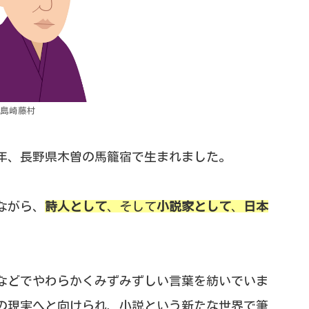
島崎藤村
2年、長野県木曽の馬籠宿で生まれました。
ながら、
詩人として
、そして
小説家として
、
日本
などでやわらかくみずみずしい言葉を紡いでいま
の現実へと向けられ、小説という新たな世界で筆