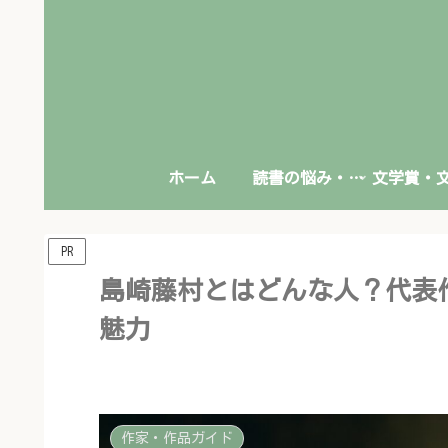
ホーム
読書の悩み・本との向き合い方
PR
島崎藤村とはどんな人？代表
魅力
作家・作品ガイド