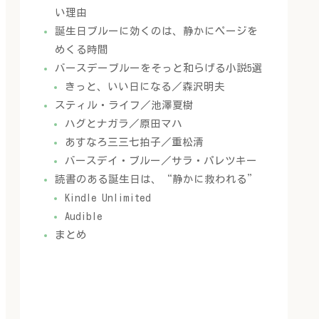
い理由
誕生日ブルーに効くのは、静かにページを
めくる時間
バースデーブルーをそっと和らげる小説5選
きっと、いい日になる／森沢明夫
スティル・ライフ／池澤夏樹
ハグとナガラ／原田マハ
あすなろ三三七拍子／重松清
バースデイ・ブルー／サラ・パレツキー
読書のある誕生日は、“静かに救われる”
Kindle Unlimited
Audible
まとめ