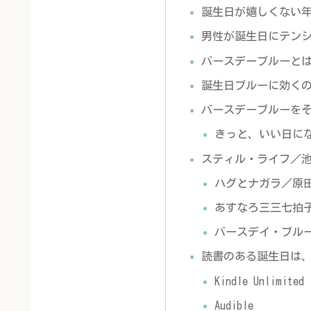
誕生日が嬉しくない
男性が誕生日にテン
バースデーブルーと
誕生日ブルーに効く
バースデーブルーをそ
きっと、いい日に
スティル・ライフ／
ハグとナガラ／原
あすなろ三三七拍
バースデイ・ブル
読書のある誕生日は
Kindle Unlimited
Audible