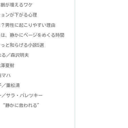
年齢が増えるワケ
ションが下がる心理
は？男性に起こりやすい理由
のは、静かにページをめくる時間
っと和らげる小説5選
なる／森沢明夫
池澤夏樹
田マハ
子／重松清
ー／サラ・パレツキー
、“静かに救われる”