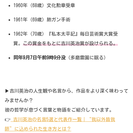
1960年（68歳）文化勲章受章
1961年（69歳）肺ガン手術
1962年（70歳）『私本太平記』毎日芸術賞大賞受
賞。
この賞金をもとに吉川英治賞が設けられる。
同年9月7日午前9時9分没
（多磨霊園に眠る）
▶吉川英治の人生観や名言から、作品をより深く味わって
みませんか？
彼の哲学が息づく言葉と物語をご紹介しています。
👉
吉川英治の名言5選と代表作一覧｜“我以外皆我
師”に込められた生き方とは？