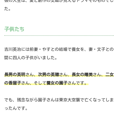
彼の人生は、愛と創作の交錯が見えるドラマそのものでし
た。
子供たち
吉川英治には前妻・やすとの結婚で養女を、妻・文子との
間に四人の子供がいました。
長男の英明
さん、
次男の英穂
さん、
長女の曙美
さん、
二女
の香屋子
さん、そして
養女の園子
さんです。
でも、残念ながら園子さんは東京大空襲で亡くなってしま
ったんです。