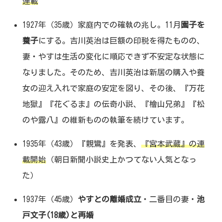
連載
1927年（35歳）家庭内での確執の兆し。11月
園子を
養子
にする。吉川英治は巨額の印税を得たものの、
妻・やすは生活の変化に順応できず不安定な状態に
なりました。そのため、吉川英治は新居の購入や養
女の迎え入れで家庭の安定を図り、その後、『万花
地獄』『花ぐるま』の伝奇小説、『檜山兄弟』『松
のや露八』の維新ものの執筆を続けています。
1935年（43歳）『親鸞』を発表、
『宮本武蔵』の連
載開始
（朝日新聞小説史上かつてない人気となっ
た）
1937年（45歳）
やすとの離婚成立
・二番目の妻・
池
戸文子(18歳)と再婚