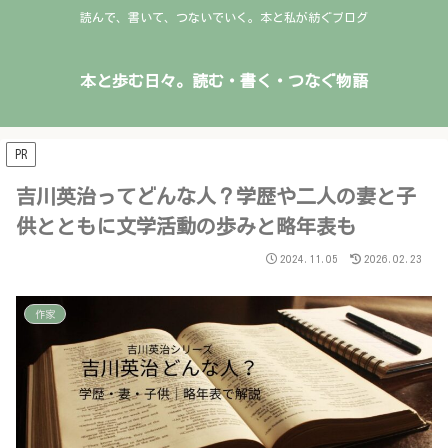
読んで、書いて、つないでいく。本と私が紡ぐブログ
本と歩む日々。読む・書く・つなぐ物語
PR
吉川英治ってどんな人？学歴や二人の妻と子
供とともに文学活動の歩みと略年表も
2024.11.05
2026.02.23
作家