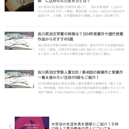
師”に込められた生き方とは？
吉川英治の名言5選と代表作を通じて、“我以外皆我師”に込めら
れた生き方をやさしく解説。青空文庫・Kindle・Audibleで読める作
品紹介や、人物像、文学賞情報まで網羅した総まとめ記事です。
吉川英治文学賞の特徴は？2024年受賞作や歴代受賞
文学賞
作品からおすすめ5選
吉川英治文学賞の特徴や2024年受賞作、歴代のおすすめ受賞作品を
やさしく解説。大衆文学や歴史小説に触れたい方にぴったりの名作
をご紹介します。Kindleや青空文庫で読む方法もご案内。
吉川英治文学新人賞2025｜第46回の候補作と受賞作
文学賞
一覧＆読みたい注目の5冊もご紹介！
2025年第46回吉川英治文学新人賞の受賞作と候補作を一覧でご紹
介。伊吹有喜、町田そのこら注目作家の話題作を読書セラピストの
視点で解説。KindleやAudibleでの楽しみ方や関連リンクもまとめま
した。
太宰治の生涯年表を簡単にご紹介！子供
は何人？妻や最後の恋人についても