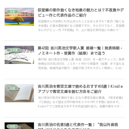
荻堂顕の新作飽くなき地景の魅力とは？不夜島やデ
作家
ビュー作と代表作品のご紹介
荻堂顕さんの世界に引き込まれたことはありますか？新作『飽くな
き地景』が直木賞候補となり話題ですが、それだけでなく、荻堂顕
さんのデビュー作『不夜島』や、心に残る代表作品にも触れてみた
いですよね。荻堂顕さんの独特な作風は、読むほどに深みが増して
いくもの。
第47回 吉川英治文学新人賞 候補一覧｜発表時期・
文学賞
ノミネート作・受賞作（結果）まで追う
第47回 吉川英治文学新人賞 候補（2026）を一覧でチェック。発表
時期は2026年3月5日、ノミネート作から受賞作（結果）まで追える
完全版。候補作品の魅力・読後の気づきもやさしく解説し、Kindle
UnlimitedやAudibleで今すぐ試せるAmazon導線も用意。迷わず次の
一冊へ。
吉川英治を青空文庫で読めるおすすめ5選！Kindle
作家
アプリで青空文庫を読む方法をご紹介
吉川英治の名作を無料で楽しむなら青空文庫が最適。『宮本武蔵』
『三国志』など歴史文学の傑作をスマホやPCで手軽に読めます。
Kindleアプリ活用法やおすすめ作品5選も紹介。読書の扉をやさし
く開いてみませんか？
吉川英治の名言5選と代表作一覧｜“我以外皆我
作家