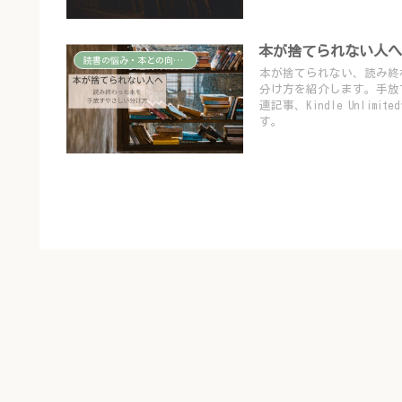
本が捨てられない人
読書の悩み・本との向き合い方
本が捨てられない、読み終
分け方を紹介します。手放
連記事、Kindle Unl
す。