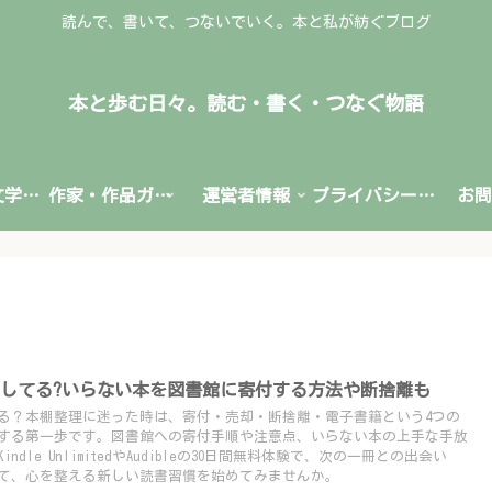
読んで、書いて、つないでいく。本と私が紡ぐブログ
本と歩む日々。読む・書く・つなぐ物語
文学賞・文学情報
作家・作品ガイド
運営者情報
プライバシーポリシー
お問
してる?いらない本を図書館に寄付する方法や断捨離も
る？本棚整理に迷った時は、寄付・売却・断捨離・電子書籍という4つの
する第一歩です。図書館への寄付手順や注意点、いらない本の上手な手放
dle UnlimitedやAudibleの30日間無料体験で、次の一冊との出会い
て、心を整える新しい読書習慣を始めてみませんか。