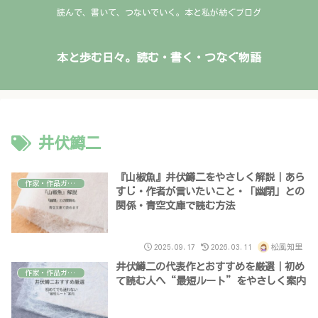
読んで、書いて、つないでいく。本と私が紡ぐブログ
本と歩む日々。読む・書く・つなぐ物語
井伏鱒二
『山椒魚』井伏鱒二をやさしく解説｜あら
作家・作品ガイド
すじ・作者が言いたいこと・「幽閉」との
関係・青空文庫で読む方法
2025.09.17
2026.03.11
松風知里
井伏鱒二の代表作とおすすめを厳選｜初め
作家・作品ガイド
て読む人へ“最短ルート”をやさしく案内