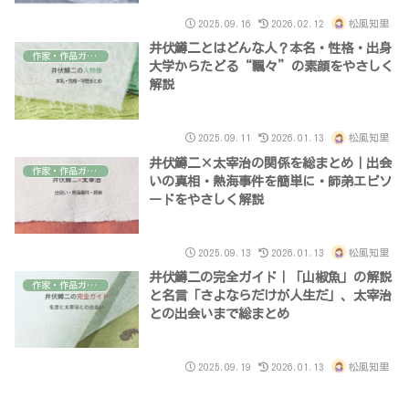
2025.09.16
2026.02.12
松風知里
井伏鱒二とはどんな人？本名・性格・出身
作家・作品ガイド
大学からたどる“飄々”の素顔をやさしく
解説
2025.09.11
2026.01.13
松風知里
井伏鱒二×太宰治の関係を総まとめ｜出会
作家・作品ガイド
いの真相・熱海事件を簡単に・師弟エピソ
ードをやさしく解説
2025.09.13
2026.01.13
松風知里
井伏鱒二の完全ガイド｜「山椒魚」の解説
作家・作品ガイド
と名言「さよならだけが人生だ」、太宰治
との出会いまで総まとめ
2025.09.19
2026.01.13
松風知里