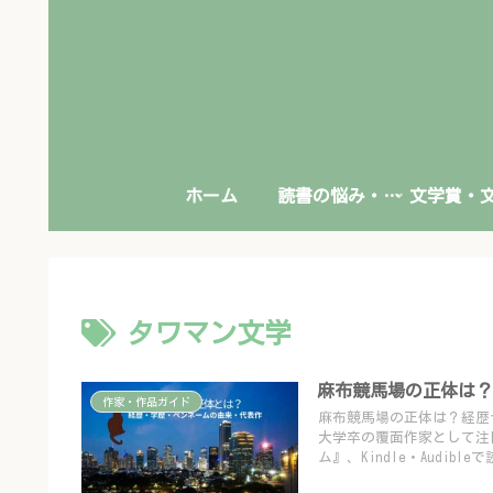
ホーム
読書の悩み・本との向き合い方
タワマン文学
麻布競馬場の正体は？
作家・作品ガイド
麻布競馬場の正体は？経歴
大学卒の覆面作家として注
ム』、Kindle・Audib