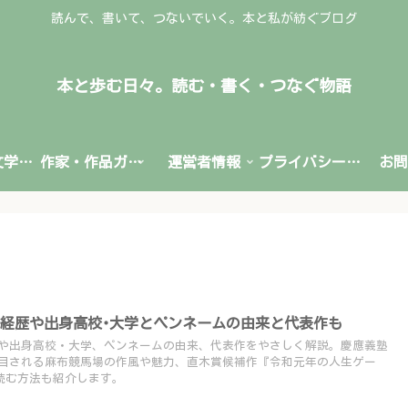
読んで、書いて、つないでいく。本と私が紡ぐブログ
本と歩む日々。読む・書く・つなぐ物語
文学賞・文学情報
作家・作品ガイド
運営者情報
プライバシーポリシー
お問
経歴や出身高校･大学とペンネームの由来と代表作も
や出身高校・大学、ペンネームの由来、代表作をやさしく解説。慶應義塾
目される麻布競馬場の作風や魅力、直木賞候補作『令和元年の人生ゲー
leで読む方法も紹介します。