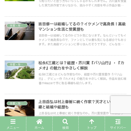
ら知りたいと思う方もいらっしゃるかもしれません。芥川賞を受賞
した実力派作家でありながら、読みやすく共感を呼ぶ作品が魅力で
す。この記事では、町屋良平さんのおすすめ本や代表作、最新刊
『生きる演技』、さらには受賞歴についてやわらかく解説します。
吉田修一は結婚してるの？イケメンで高身長！高級
作家・作品ガイド
マンション生活と受賞歴も
吉田修一は結婚してるのかどうか気になります。なんといってもイ
ケメンで高身長なので、ファンとしては最も気になる部分でもあり
ます。また高級マンションに移り住んだそうですが、どんな生活な
のでしょう。数々の受賞作も魅力的です。今回の記事ではそんな気
になるところをご紹介していきます。
松永K三蔵とは？経歴・芥川賞『バリ山行』・『カ
作家・作品ガイド
メオ』の魅力をやさしく解説
松永K三蔵とはどんな作家なのか、経歴や芥川賞受賞作『バリ山
行』、デビュー作『カメオ』の魅力をやさしく解説。作品を読む順
番やAmazonで手に取る導線も紹介します。
上田岳弘は村上春樹に続く作家？天才といわれる由
作家・作品ガイド
縁と結婚や経歴も
上田岳弘は村上春樹に続く作家なのか。芥川賞受賞作『ニムロッ
ド』や最新刊『関係のないこと』、天才といわれる理由、結婚情
報、経歴までやさしく紹介します。
メニュー
ホーム
検索
トップ
サイドバー