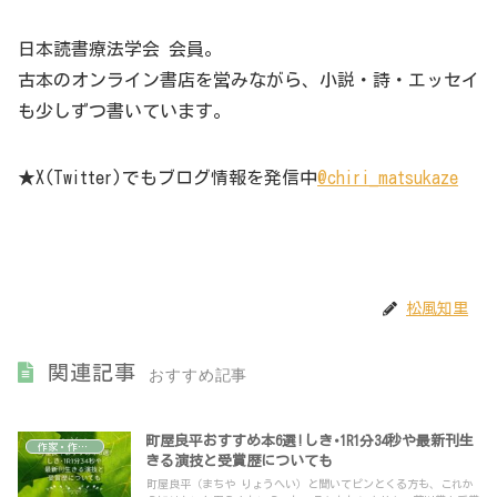
日本読書療法学会 会員。
古本のオンライン書店を営みながら、小説・詩・エッセイ
も少しずつ書いています。
★X(Twitter)でもブログ情報を発信中
@chiri_matsukaze
松風知里
関連記事
おすすめ記事
町屋良平おすすめ本6選!しき･1R1分34秒や最新刊生
作家・作品ガイド
きる演技と受賞歴についても
町屋良平（まちや りょうへい）と聞いてピンとくる方も、これか