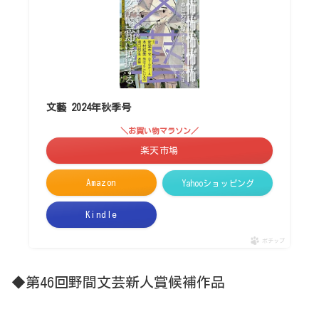
文藝 2024年秋季号
＼お買い物マラソン／
楽天市場
Amazon
Yahooショッピング
Kindle
ポチップ
◆第46回野間文芸新人賞候補作品