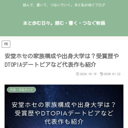
読んで、書いて、つないでいく。本と私が紡ぐブログ
本と歩む日々。読む・書く・つなぐ物語
PR
安堂ホセの家族構成や出身大学は？受賞歴や
DTOPIAデートピアなど代表作も紹介
2024.10.15
2026.01.22
作家・作品ガイド