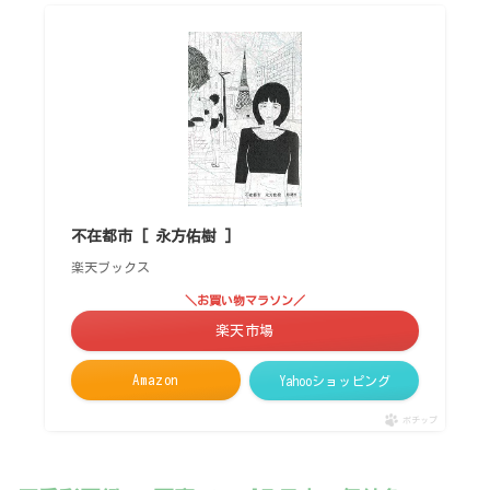
不在都市 [ 永方佑樹 ]
楽天ブックス
＼お買い物マラソン／
楽天市場
Amazon
Yahooショッピング
ポチップ