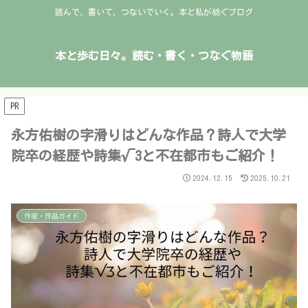
読んで、書いて、つないでいく。本と私が紡ぐブログ
本と歩む日々。読む・書く・つなぐ物語
PR
永方佑樹の字滑りはどんな作品？詩人で大学
院卒の経歴や詩集√3と不在都市もご紹介！
2024.12.15
2025.10.21
作家・作品ガイド