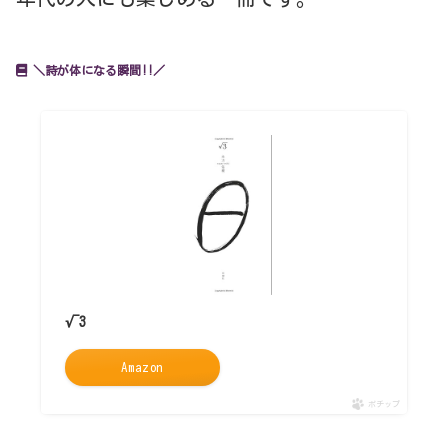
＼詩が体になる瞬間!!／
√3
Amazon
ポチップ