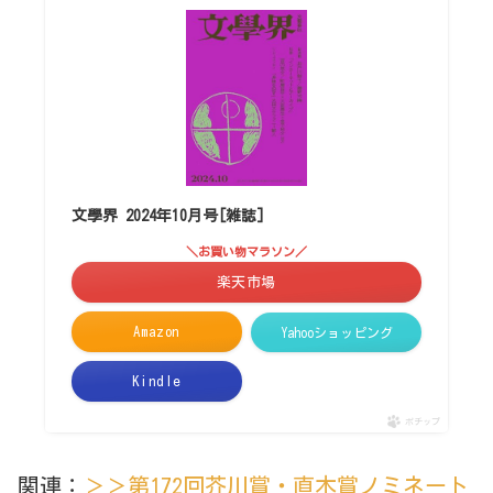
文學界 2024年10月号[雑誌]
＼お買い物マラソン／
楽天市場
Amazon
Yahooショッピング
Kindle
ポチップ
関連：
＞＞第172回芥川賞・直木賞ノミネート